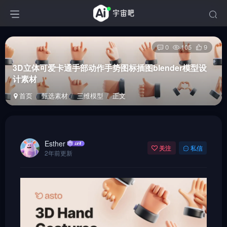
0
105
9
3D立体可爱卡通手部动作手势图标插图blender模型设
计素材
首页
甄选素材
三维模型
正文
Esther
关注
私信
2年前更新