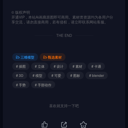
©
版权声明
开通VIP，本站Ai画廊原图即可商用。素材类资源均为各用户分
享交流，请勿直接商用，若有侵权，请立即联系网站客服。
THE END
三维模型
甄选素材
# 插图
# 立体
# 设计
# 素材
# 卡通
# 3D
# 模型
# 可爱
# 图标
# blender
# 手势
# 手部动作
喜欢就支持一下吧