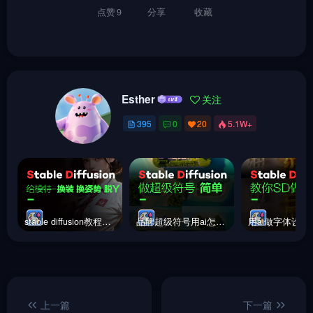
点赞
9
分享
收藏
Esther
关注
395
0
20
5.1W+
stable diffusion教程｜换衣｜换模特｜换动作｜换装｜手把手教学
品牌超级符号用ai怎么做？stable diffusion简易教学来了
上一篇
下一篇