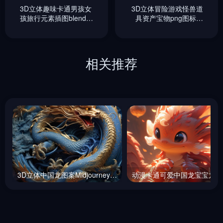
3D立体趣味卡通男孩女
3D立体冒险游戏怪兽道
孩旅行元素插图blender
具资产宝物png图标插
模型设计素材
图blender模型设计素材
相关推荐
3D立体中国龙图案Midjourney咒语
动漫