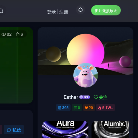
图片无损放大
登录
注册
82
6
Esther
关注
Esther
关注
395
0
20
5.1W+
395
0
20
5.1W+
私信