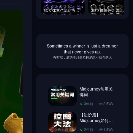
3D立体紫色流动液体抽象艺术图形封面海报背景figma设计素材模版
3D立体银色金属流动液体抽象艺术图形海报背景figma设计素材模版
3D立体紫色流动液体抽象艺术图形封面海报背景figma设计素材模版
3D立体银色金属流动液体抽象艺术图形海报背景figma设计素材模版
Sometimes a winner is just a dreamer
Midjourney常用关
that never gives up.
键词
有时候，成功者只是坚持梦想不放弃的人
3年前
2.5W+
【进阶篇】
Midjourney如何控
图，做到收放自
Midjourney常用关
2年前
1.8W+
如！
键词
超简单Ai绘画
3年前
2.5W+
Midjourney 注册教
程、使用教程!
【进阶篇】
3年前
7406
Midjourney如何控
图，做到收放自
Midjourney换脸教
2年前
1.8W+
如！
程，内含指令链接