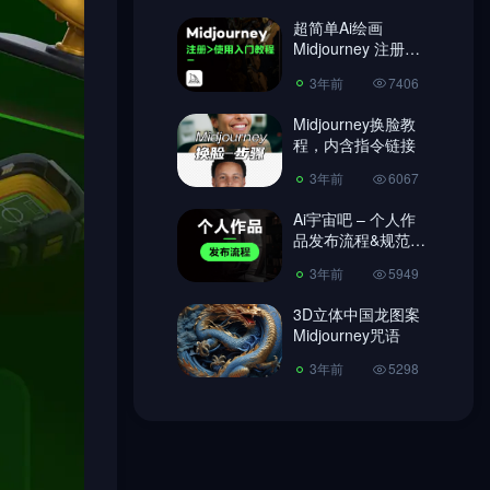
超简单Ai绘画
3年前
6067
Midjourney 注册教
程、使用教程!
Ai宇宙吧 – 个人作
3年前
7406
品发布流程&规范
【必读】
Midjourney换脸教
3年前
5949
程，内含指令链接
3D立体中国龙图案
3年前
6067
Midjourney咒语
Ai宇宙吧 – 个人作
3年前
5298
品发布流程&规范
【必读】
3年前
5949
3D立体中国龙图案
Midjourney咒语
3年前
5298