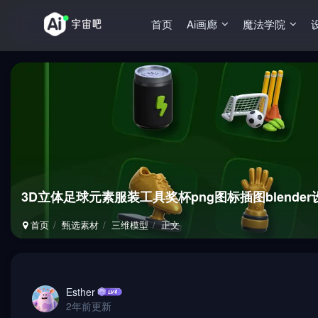
首页
Ai画廊
魔法学院
3D立体足球元素服装工具奖杯png图标插图blende
首页
甄选素材
三维模型
正文
Esther
2年前更新