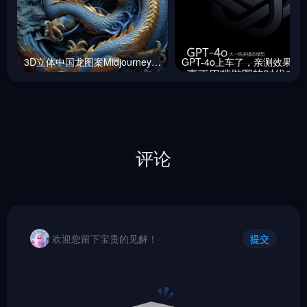
3D立体中国龙图案Midjourney咒语
GPT-4o上车了，
评论
欢迎您留下宝贵的见解！
提交