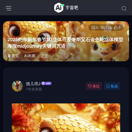
0
125
5
2025蛇年新年春节3D立体可爱奢华宝石金色蛇立体模型
海报midjourney关键词咒语
首页
Ai画廊
正文
德儿塔J
关注
私信
1年前更新