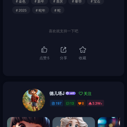
# 金色
# 新年
# 喜庆
# 奢华
# 宝石
# 2025
# 蛇年
# 蛇
喜欢就支持一下吧
点赞
5
分享
收藏
德儿塔J
关注
197
13
8
3.3W+