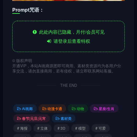
Prompt咒语：
此处内容已隐藏，月付/会员可见
请登录后查看特权
©
版权声明
开通VIP，本站Ai画廊原图即可商用。素材类资源均为各用户分
享交流，请勿直接商用，若有侵权，请立即联系网站客服。
THE END
Ai画廊
动漫卡通
动物
星座/生肖
春节|元旦|元宵
素材类
# 海报
# 立体
# 3D
# 模型
# 可爱