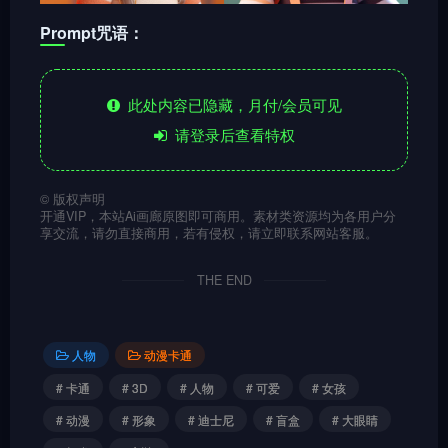
Prompt咒语：
此处内容已隐藏，月付/会员可见
请登录后查看特权
©
版权声明
开通VIP，本站Ai画廊原图即可商用。素材类资源均为各用户分
享交流，请勿直接商用，若有侵权，请立即联系网站客服。
THE END
人物
动漫卡通
# 卡通
# 3D
# 人物
# 可爱
# 女孩
# 动漫
# 形象
# 迪士尼
# 盲盒
# 大眼睛