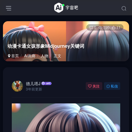
0
790
11
动漫卡通女孩形象Midjourney关键词
首页
Ai画廊
人物
正文
德儿塔J
关注
私信
3年前更新