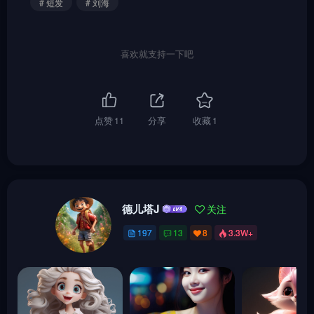
# 短发
# 刘海
喜欢就支持一下吧
点赞
11
分享
收藏
1
德儿塔J
关注
197
13
8
3.3W+