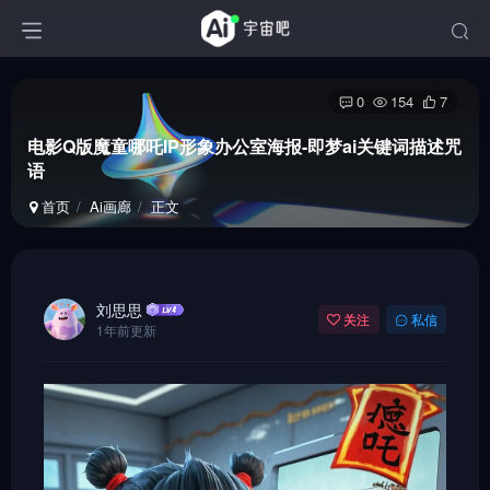
0
154
7
电影Q版魔童哪吒IP形象办公室海报-即梦ai关键词描述咒
语
首页
Ai画廊
正文
刘思思
关注
私信
1年前更新