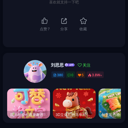
喜欢就支持一下吧
点赞
7
分享
收藏
刘思思
关注
380
0
5
3.8W+
圆润可爱卡通童趣透明玻璃糖果装饰活动海报字体设计素材-即梦ai关键词描述咒语
3D立体红色马年可爱小马卡通风格新年祝福海报-即梦ai关键词描述咒语