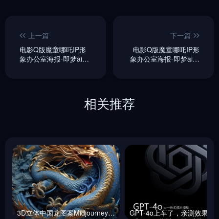
上一篇
下一篇
电影Q版魔童哪吒IP形
电影Q版魔童哪吒IP形
象办公室海报-即梦ai关
象办公室海报-即梦ai关
键词描述咒语
键词描述咒语
相关推荐
3D立体中国龙图案Midjourney咒语
GPT-4o上车了，