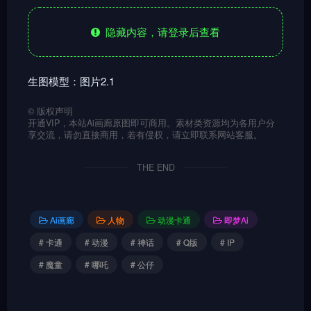
隐藏内容，请登录后查看
生图模型：图片2.1
©
版权声明
开通VIP，本站Ai画廊原图即可商用。素材类资源均为各用户分
享交流，请勿直接商用，若有侵权，请立即联系网站客服。
THE END
Ai画廊
人物
动漫卡通
即梦Ai
# 卡通
# 动漫
# 神话
# Q版
# IP
# 魔童
# 哪吒
# 公仔