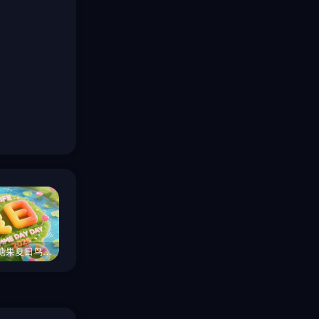
创意彩色糖果夏日鸟瞰图场景海报字体设计素材-即梦ai关键词描述咒语
抽象艺术彩色粒子立体数字3光影美学艺术海报字体设计素材-即梦ai关键词描述咒语
红色3D立体新年元旦财神爷主题横幅标题栏素材背景-即梦ai关键词描述咒语