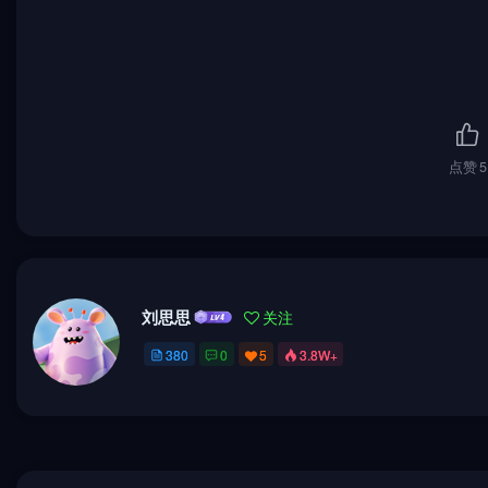
点赞
5
刘思思
关注
380
0
5
3.8W+