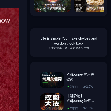
未来科技感圆形机械装置茂密热带植物棕榈叶场景海报-即梦ai关键词描述咒语
创意牛肉面分解图垂直展开视图商业美食摄影海报-即梦ai关键词描述咒语
未来科技感圆形机械装置茂密热带植物棕榈叶场景海报-即梦ai关键词描述咒语
创意牛肉面分解图垂直展开视图商业美食摄影海报-即梦ai关键词描述咒语
Life is simple.You make choices and
Midjourney常用关
you don't look back.
键词
人生很简单，做了决定就不要后悔
3年前
2.5W+
【进阶篇】
Midjourney如何控
图，做到收放自
Midjourney常用关
2年前
1.8W+
如！
键词
超简单Ai绘画
3年前
2.5W+
Midjourney 注册教
程、使用教程!
【进阶篇】
3年前
7406
Midjourney如何控
图，做到收放自
Midjourney换脸教
2年前
1.8W+
如！
程，内含指令链接