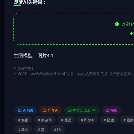
即梦Ai关键词：
此处内
生图模型：图片4.1
©
版权声明
开通VIP，本站Ai画廊原图即可商用。素材类资源均为各用户分享交
Ai画廊
即梦Ai
春节|元旦|元宵
海报
# 海报
# 关键词
# 咒语
# 即梦ai
# 描述
# 图案
# 马年
# 马
# LV