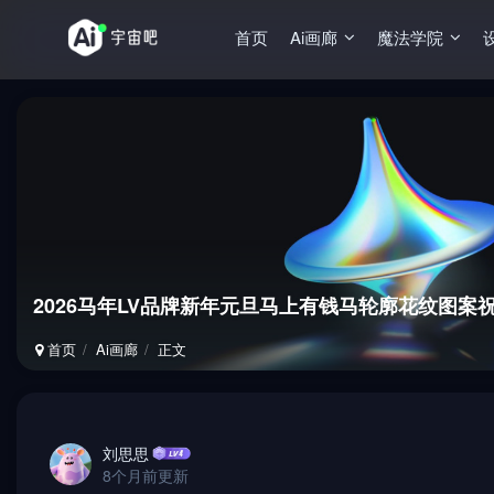
首页
Ai画廊
魔法学院
2026马年LV品牌新年元旦马上有钱马轮廓花纹图案祝
首页
Ai画廊
正文
刘思思
8个月前更新