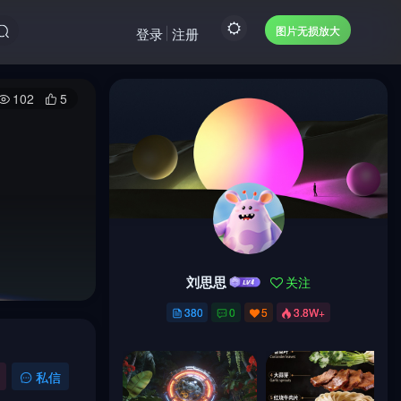
图片无损放大
登录
注册
102
5
刘思思
关注
刘思思
关注
380
0
5
3.8W+
380
0
5
3.8W+
私信