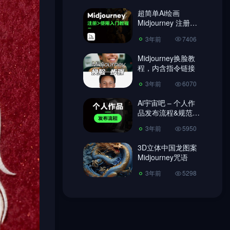
超简单Ai绘画
3年前
6070
Midjourney 注册教
程、使用教程!
Ai宇宙吧 – 个人作
3年前
7406
品发布流程&规范
【必读】
Midjourney换脸教
3年前
5950
程，内含指令链接
3D立体中国龙图案
3年前
6070
Midjourney咒语
Ai宇宙吧 – 个人作
3年前
5298
品发布流程&规范
【必读】
3年前
5950
3D立体中国龙图案
Midjourney咒语
3年前
5298