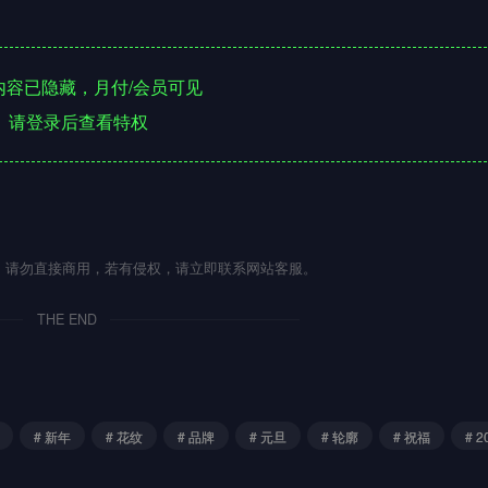
容已隐藏，月付/会员可见
请登录后查看特权
流，请勿直接商用，若有侵权，请立即联系网站客服。
THE END
# 新年
# 花纹
# 品牌
# 元旦
# 轮廓
# 祝福
# 2