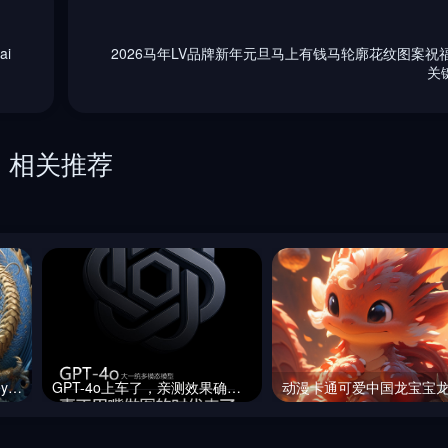
i
2026马年LV品牌新年元旦马上有钱马轮廓花纹图案祝福
关
相关推荐
3D立体中国龙图案Midjourney咒语
GPT-4o上车了，亲测效果确实非常炸