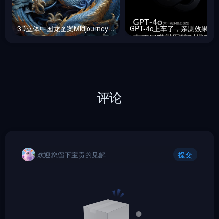
3D立体中国龙图案Midjourney咒语
GPT-4o上车了，
评论
欢迎您留下宝贵的见解！
提交