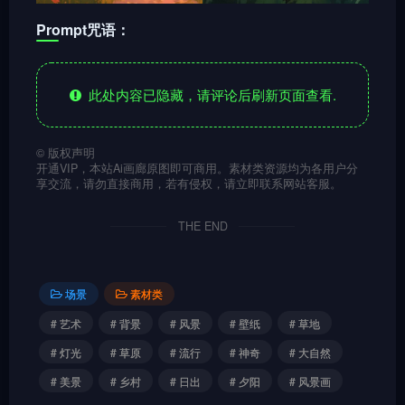
Prompt咒语：
此处内容已隐藏，请评论后刷新页面查看.
©
版权声明
开通VIP，本站Ai画廊原图即可商用。素材类资源均为各用户分
享交流，请勿直接商用，若有侵权，请立即联系网站客服。
THE END
场景
素材类
# 艺术
# 背景
# 风景
# 壁纸
# 草地
# 灯光
# 草原
# 流行
# 神奇
# 大自然
# 美景
# 乡村
# 日出
# 夕阳
# 风景画