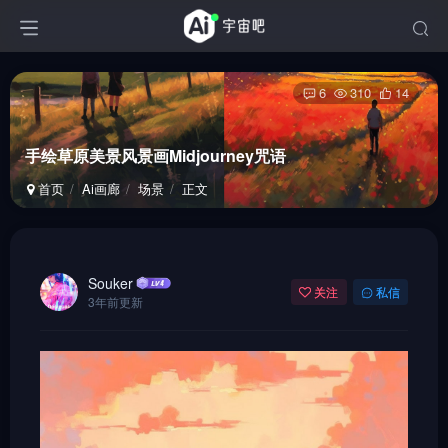
6
310
14
手绘草原美景风景画Midjourney咒语
首页
Ai画廊
场景
正文
Souker
关注
私信
3年前更新