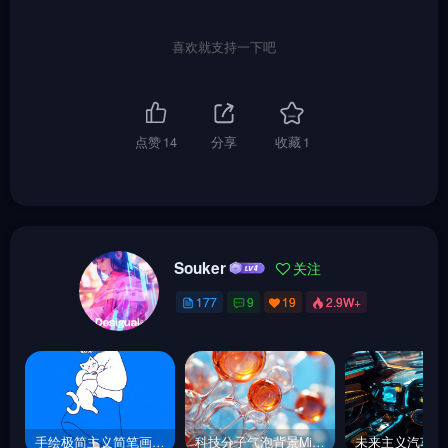
喜欢就支持一下吧
点赞
14
分享
收藏
1
Souker
关注
177
9
19
2.9W+
手绘极简主义简笔画可爱猫咪女孩涂鸦插图Midjourney关键词咒语
科技分子气泡背景Midjourney关键词