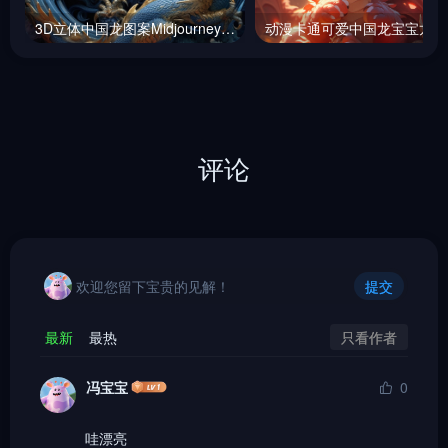
3D立体中国龙图案Midjourney咒语
动漫
评论
欢迎您留下宝贵的见解！
提交
只看作者
最新
最热
冯宝宝
0
哇漂亮