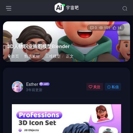
0
101
14
3D人物职业插图模型Blender
首页
甄选素材
三维模型
正文
Esther
关注
私信
3年前更新