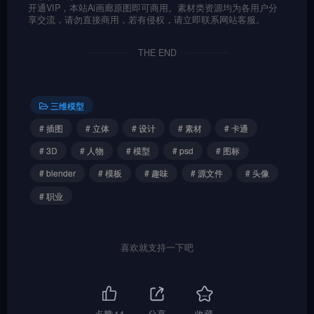
开通VIP，本站Ai画廊原图即可商用。素材类资源均为各用户分
享交流，请勿直接商用，若有侵权，请立即联系网站客服。
THE END
三维模型
# 插图
# 立体
# 设计
# 素材
# 卡通
# 3D
# 人物
# 模型
# psd
# 图标
# blender
# 模板
# 趣味
# 源文件
# 头像
# 职业
喜欢就支持一下吧
点赞
14
分享
收藏