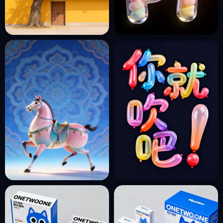
黄色治愈系唯美大树繁花屋檐
3D立体彩色可爱卡通圆形透明
可爱猫咪插画海报-即梦ai关键
泡泡英文海报字体设计素材-即
词描述咒语
梦ai关键词描述咒语
收藏
收藏
4个月前
4个月前
5
5
3D可爱卡通2026马年奔跑的
趣味彩色渐变气球立体可爱调
骏马陶瓷立体模型-即梦ai关键
性文字海报字体设计素材-即梦