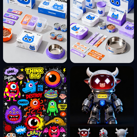
词描述咒语
ai关键词描述咒语
收藏
收藏
4个月前
4个月前
11
7
现代简约可爱卡通猫咪IP猫条
现代简约可爱卡通猫咪IP猫条
罐头产品包装广告海报-即梦ai
罐头产品包装广告海报-即梦ai
关键词描述咒语
关键词描述咒语
收藏
收藏
4个月前
4个月前
9
10