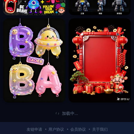
可爱卡通街头涂鸦风格怪兽主
3D立体可爱卡通品牌IP形象太
题拼贴插画海报-即梦ai关键词
空牛三视角盲盒手办模型-即梦
描述咒语
ai关键词描述咒语
收藏
收藏
4个月前
5个月前
8
10
加载中...
创意圆润可爱渐变童趣儿童卡
红色3D立体可爱喜庆2026新
通气球海报英文字体设计素材-
年春节元素财神爷海报背景-即
友链申请
用户协议
会员协议
关于我们
即梦ai关键词描述咒语
梦ai关键词描述咒语
收藏
收藏
5个月前
5个月前
12
5