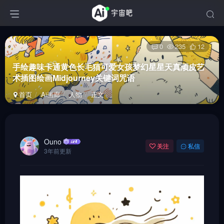
0
235
12
手绘趣味卡通黄色长毛猫可爱女孩梦幻星星天真顽皮艺
术插图绘画Midjourney关键词咒语
首页
Ai画廊
人物
正文
Ouno
关注
私信
3年前更新