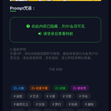
Prompt咒语：
此处内容已隐藏，月付/会员可见
请登录后查看特权
©
版权声明
开通VIP，本站Ai画廊原图即可商用。素材类资源均为各用户分
享交流，请勿直接商用，若有侵权，请立即联系网站客服。
THE END
人物
动漫卡通
动物
素材类
# 插图
# 艺术
# 卡通
# 可爱
# 手绘
# 极简主义
# 女孩
# 梦幻
# 绘画
# 趣味