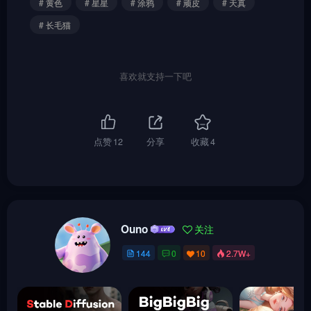
# 黄色
# 星星
# 涂鸦
# 顽皮
# 天真
# 长毛猫
喜欢就支持一下吧
点赞
12
分享
收藏
4
Ouno
关注
144
0
10
2.7W+