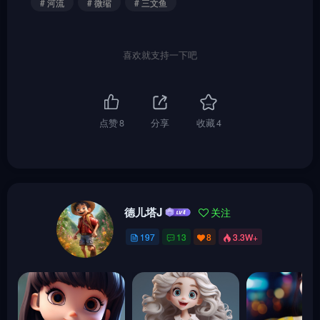
# 河流
# 微缩
# 三文鱼
喜欢就支持一下吧
点赞
8
分享
收藏
4
德儿塔J
关注
197
13
8
3.3W+