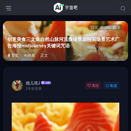
0
250
8
创意美食三文鱼自然山脉河流微缩景观特写场景艺术广
告海报midjourney关键词咒语
首页
Ai画廊
正文
德儿塔J
关注
私信
2年前更新