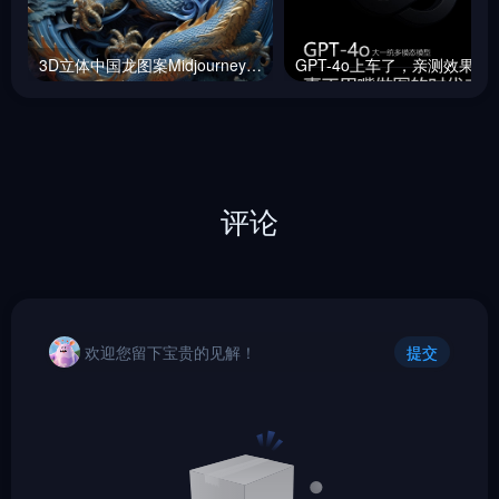
3D立体中国龙图案Midjourney咒语
GPT-4o上车了，
评论
欢迎您留下宝贵的见解！
提交