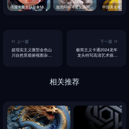
动漫卡通女孩形象Midjourney关键词
泡泡玛特可爱女孩IP手办midjourney关键词
上一篇
下一篇
超现实主义微型金色山
极简主义卡通2024龙年
川自然景观俯视图杂志
龙头特写高清艺术插图
封面海报背景
海报midjourney关键词
midjourney关键词咒语
咒语
相关推荐