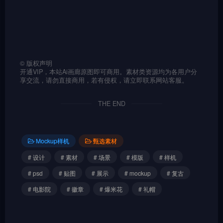
©
版权声明
开通VIP，本站Ai画廊原图即可商用。素材类资源均为各用户分
享交流，请勿直接商用，若有侵权，请立即联系网站客服。
THE END
Mockup样机
甄选素材
# 设计
# 素材
# 场景
# 模版
# 样机
# psd
# 贴图
# 展示
# mockup
# 复古
# 电影院
# 徽章
# 爆米花
# 礼帽