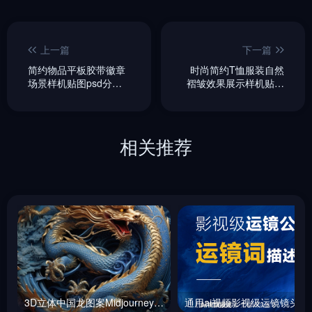
上一篇
下一篇
简约物品平板胶带徽章
时尚简约T恤服装自然
场景样机贴图psd分层
褶皱效果展示样机贴图
设计素材模版Mockup
psd设计素材模版
Mockup
相关推荐
3D立体中国龙图案Midjourney咒语
通用ai视