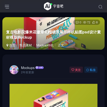
0
72
8
复古电影院爆米花徽章礼帽场景展示样机贴图psd设计素
材模版Mockup
首页
甄选素材
Mockup样机
正文
Mockups
关注
私信
2年前更新