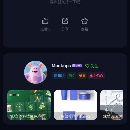
喜欢就支持一下吧
点赞
8
分享
收藏
Mockups
关注
501
0
6
4.6W+
3D立体科技绿色环保能源环境png图标插图设计素材模型blender
蓝色化妆品护肤品洗面奶包装瓶样机贴图psd分层设计素材模板Mockup