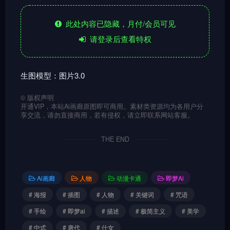
此处内容已隐藏，月付/会员可见
请登录后查看特权
生图模型：图片3.0
©
版权声明
开通VIP，本站Ai画廊原图即可商用。素材类资源均为各用户分
享交流，请勿直接商用，若有侵权，请立即联系网站客服。
THE END
Ai画廊
人物
动漫卡通
即梦Ai
# 海报
# 插图
# 人物
# 关键词
# 咒语
# 手绘
# 即梦ai
# 描述
# 极简主义
# 美学
# 中式
# 唐代
# 仕女