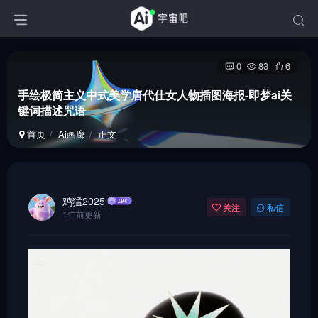
0
83
6
手绘极简主义中式美学唐代仕女人物插图海报-即梦ai关
键词描述咒语
首页
Ai画廊
正文
鸡猛2025
关注
私信
1年前更新