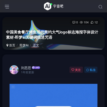
0
104
12
中国美食餐厅烤鱼现代简约大气logo标志海报字体设计
素材-即梦ai关键词描述咒语
首页
即梦Ai
正文
刘思思
关注
私信
1年前更新