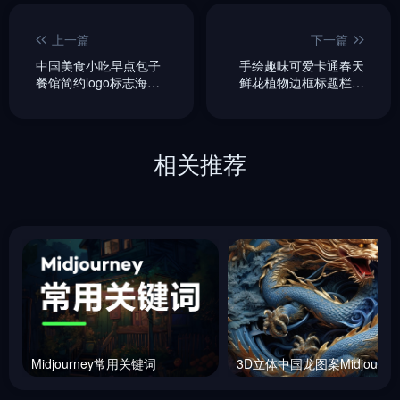
上一篇
下一篇
中国美食小吃早点包子
手绘趣味可爱卡通春天
餐馆简约logo标志海报
鲜花植物边框标题栏背
字体设计素材-即梦ai关
景-即梦ai关键词描述咒
键词描述咒语
语
相关推荐
Midjourney常用关键词