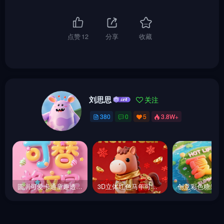
点赞
12
分享
收藏
刘思思
关注
380
0
5
3.8W+
圆润可爱卡通童趣透明玻璃糖果装饰活动海报字体设计素材-即梦ai关键词描述咒语
3D立体红色马年可爱小马卡通风格新年祝福海报-即梦ai关键词描述咒语