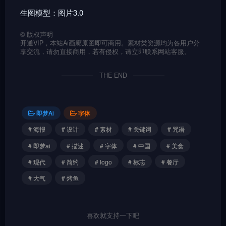
生图模型：图片3.0
©
版权声明
开通VIP，本站Ai画廊原图即可商用。素材类资源均为各用户分
享交流，请勿直接商用，若有侵权，请立即联系网站客服。
THE END
即梦Ai
字体
# 海报
# 设计
# 素材
# 关键词
# 咒语
# 即梦ai
# 描述
# 字体
# 中国
# 美食
# 现代
# 简约
# logo
# 标志
# 餐厅
# 大气
# 烤鱼
喜欢就支持一下吧