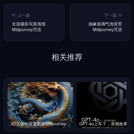
上一篇
下一篇
女孩摄影写真海报
抽象玻璃气泡背景
Midjourney咒语
Midjourney咒语
相关推荐
3D立体中国龙图案Midjourney咒语
GPT-4o上车了，