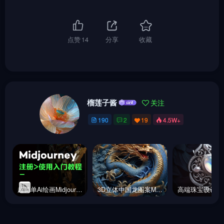
点赞
14
分享
收藏
榴莲子酱
关注
190
2
19
4.5W+
超简单Ai绘画Midjourney 注册教程、使用教程!
3D立体中国龙图案Midjourney咒语