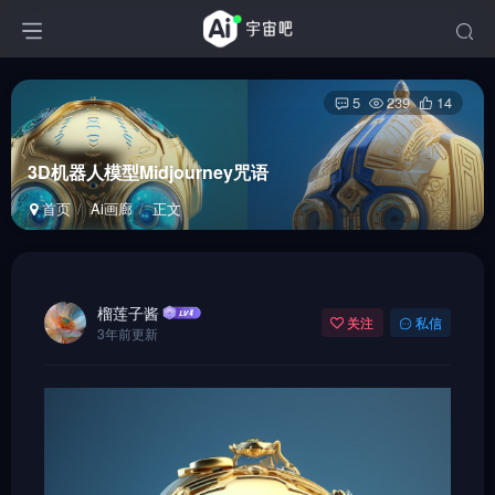
5
239
14
3D机器人模型Midjourney咒语
首页
Ai画廊
正文
榴莲子酱
关注
私信
3年前更新