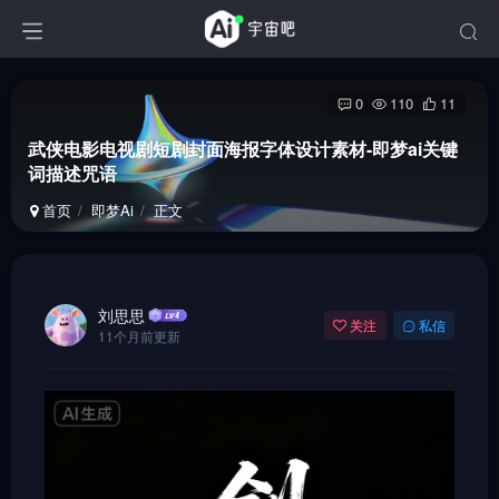
0
110
11
武侠电影电视剧短剧封面海报字体设计素材-即梦ai关键
词描述咒语
首页
即梦Ai
正文
刘思思
关注
私信
11个月前更新