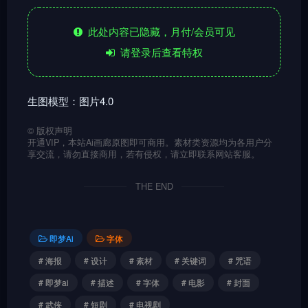
此处内容已隐藏，月付/会员可见
请登录后查看特权
生图模型：图片4.0
©
版权声明
开通VIP，本站Ai画廊原图即可商用。素材类资源均为各用户分
享交流，请勿直接商用，若有侵权，请立即联系网站客服。
THE END
即梦Ai
字体
# 海报
# 设计
# 素材
# 关键词
# 咒语
# 即梦ai
# 描述
# 字体
# 电影
# 封面
# 武侠
# 短剧
# 电视剧