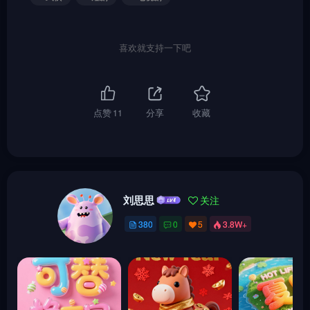
喜欢就支持一下吧
点赞
11
分享
收藏
刘思思
关注
380
0
5
3.8W+