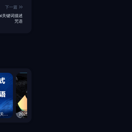
下一篇
i关键词描述
咒语
通用ai视频影视级运镜镜头关键词描述合集
2025-周年庆！终身会员199元！限名额