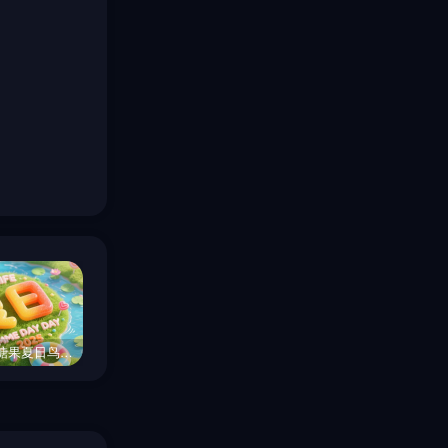
创意彩色糖果夏日鸟瞰图场景海报字体设计素材-即梦ai关键词描述咒语
抽象艺术彩色粒子立体数字3光影美学艺术海报字体设计素材-即梦ai关键词描述咒语
红色3D立体新年元旦财神爷主题横幅标题栏素材背景-即梦ai关键词描述咒语