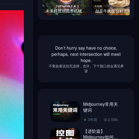
未来科技感圆形机械装置茂密热带植物棕榈叶场景海报-即梦ai关键词描述咒语
创意牛肉面分解图垂直展开视图商业美食摄影海报-即梦ai关键词描述咒语
未来科技感圆形机械装置茂密热带植物棕榈叶场景海报-即梦ai关键词描述咒语
创意牛肉面分解图垂直展开视图商业美食摄影海报-即梦ai关键词描述咒语
Don’t hurry say have no choice,
Midjourney常用关
perhaps, next intersection will meet
键词
hope.
不要急着说别无选择，也许、下个路口就会遇见希
3年前
2.5W+
望
【进阶篇】
Midjourney如何控
图，做到收放自
2年前
1.8W+
如！
Midjourney常用关
超简单Ai绘画
键词
Midjourney 注册教
程、使用教程!
3年前
2.5W+
3年前
7406
【进阶篇】
Midjourney换脸教
Midjourney如何控
程，内含指令链接