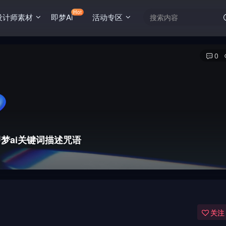
Hot
设计师素材
即梦Ai
活动专区
0
梦ai关键词描述咒语
关注