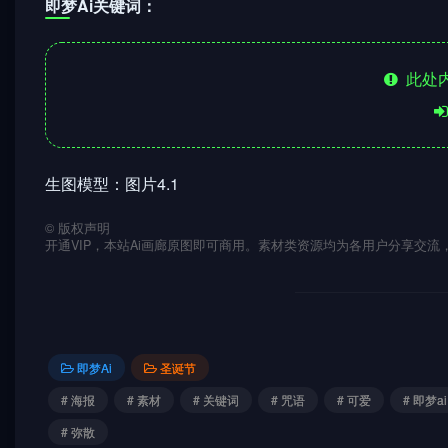
即梦Ai关键词：
此处内
生图模型：图片4.1
©
版权声明
开通VIP，本站Ai画廊原图即可商用。素材类资源均为各用户分享交
即梦Ai
圣诞节
# 海报
# 素材
# 关键词
# 咒语
# 可爱
# 即梦ai
# 弥散