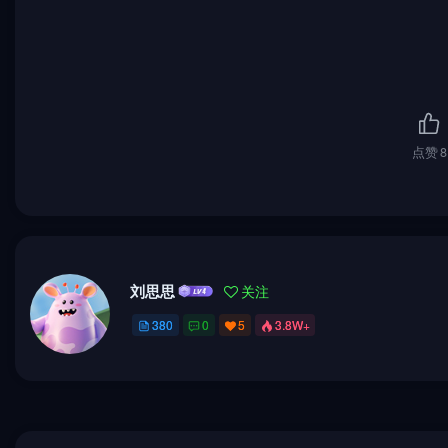
点赞
8
刘思思
关注
380
0
5
3.8W+