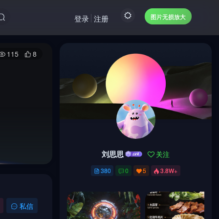
图片无损放大
登录
注册
115
8
刘思思
关注
刘思思
关注
380
0
5
3.8W+
380
0
5
3.8W+
私信