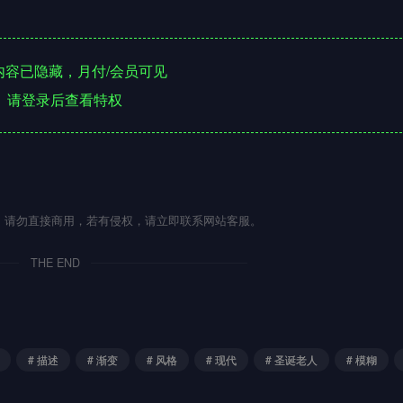
容已隐藏，月付/会员可见
请登录后查看特权
流，请勿直接商用，若有侵权，请立即联系网站客服。
THE END
# 描述
# 渐变
# 风格
# 现代
# 圣诞老人
# 模糊