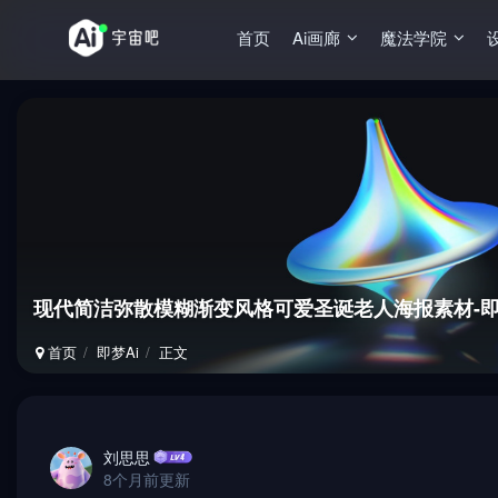
首页
Ai画廊
魔法学院
现代简洁弥散模糊渐变风格可爱圣诞老人海报素材-即
首页
即梦Ai
正文
刘思思
8个月前更新