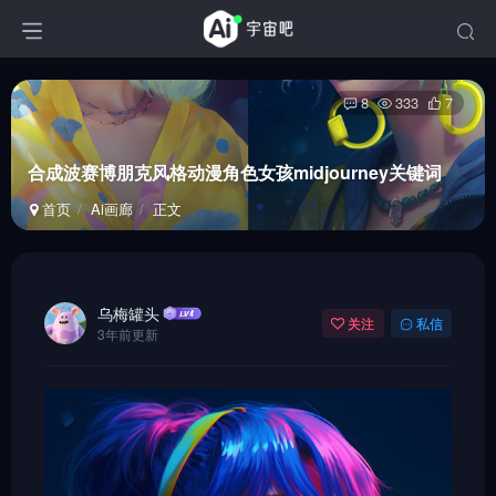
8
333
7
合成波赛博朋克风格动漫角色女孩midjourney关键词
首页
Ai画廊
正文
乌梅罐头
关注
私信
3年前更新