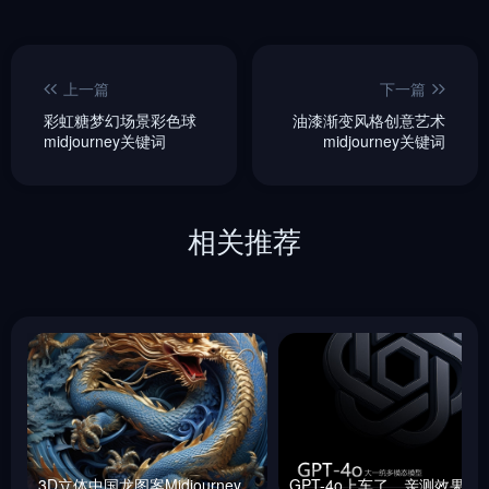
上一篇
下一篇
彩虹糖梦幻场景彩色球
油漆渐变风格创意艺术
midjourney关键词
midjourney关键词
相关推荐
3D立体中国龙图案Midjourney咒语
GPT-4o上车了，