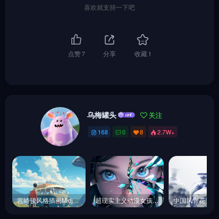
喜欢就支持一下吧
点赞
7
分享
收藏
1
乌梅罐头
关注
168
0
8
2.7W+
宫崎骏风格插画Midjourney关键词
超现实主义动漫女孩碎片Midjourney关键词