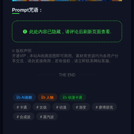
Prompt咒语：
此处内容已隐藏，请评论后刷新页面查看.
©
版权声明
开通VIP，本站Ai画廊原图即可商用。素材类资源均为各用户分
享交流，请勿直接商用，若有侵权，请立即联系网站客服。
THE END
Ai画廊
人物
动漫卡通
# 卡通
# 女孩
# 动漫
# 渐变
# 赛博朋克
# 合成波
# 蒸汽波