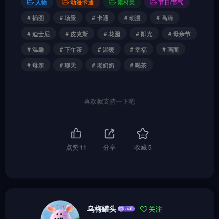
人物
动漫卡通
素材类
节日/节气
# 插图
# 场景
# 卡通
# 动漫
# 高清
# 迪士尼
# 皮克斯
# 花园
# 阳光
# 母亲节
# 温馨
# 下午茶
# 温暖
# 幸福
# 画面
# 母亲
# 聊天
# 老奶奶
# 喝茶
喜欢就支持一下吧
点赞
11
分享
收藏
5
乌梅罐头
关注