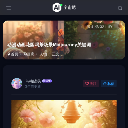
4
321
11
动漫动画花园喝茶场景Midjourney关键词
首页
Ai画廊
人物
正文
乌梅罐头
关注
私信
3年前更新