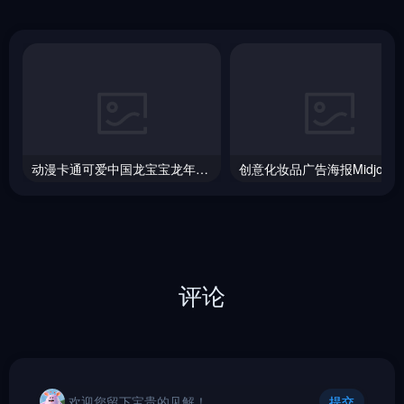
动漫卡通可爱中国龙宝宝龙年富贵龙形象Midjourney咒语
创意化
评论
欢迎您留下宝贵的见解！
提交