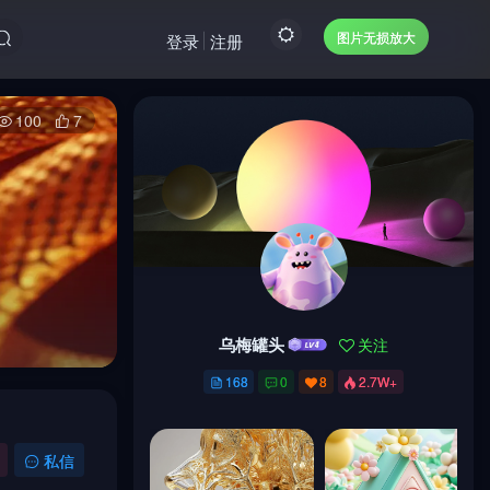
图片无损放大
登录
注册
100
7
乌梅罐头
关注
乌梅罐头
关注
168
0
8
2.7W+
168
0
8
2.7W+
私信