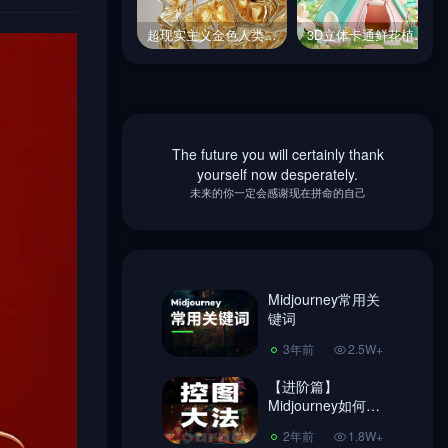
超现实主义金色人类血管系统透明透视图立体模型midjourney关键词咒语
3D立体卡通鲜花植物露营帐篷游戏场景插图海报midjourney关键词咒语
超现实主义金色人类血管系统透明透视图立体模型midjourney关键词咒语
3D立体卡通鲜花植物露营帐篷游戏场景插图海报midjourney关键词咒语
The future you will certainly thank
Midjourney常用关
yourself now desperately.
键词
未来的你一定会感谢现在拼命的自己
3年前
2.5W+
【进阶篇】
Midjourney如何控
图，做到收放自
Midjourney常用关
2年前
1.8W+
如！
键词
超简单Ai绘画
3年前
2.5W+
Midjourney 注册教
程、使用教程!
【进阶篇】
3年前
7406
Midjourney如何控
图，做到收放自
Midjourney换脸教
2年前
1.8W+
如！
程，内含指令链接