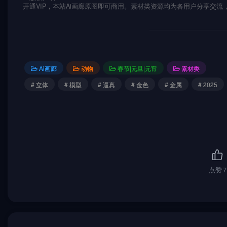
开通VIP，本站Ai画廊原图即可商用。素材类资源均为各用户分享交
Ai画廊
动物
春节|元旦|元宵
素材类
# 立体
# 模型
# 逼真
# 金色
# 金属
# 2025
点赞
7