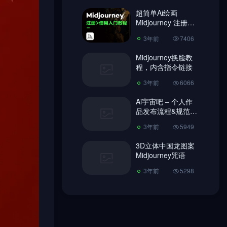
超简单Ai绘画
3年前
6066
Midjourney 注册教
程、使用教程!
Ai宇宙吧 – 个人作
3年前
7406
品发布流程&规范
【必读】
Midjourney换脸教
3年前
5949
程，内含指令链接
3D立体中国龙图案
3年前
6066
Midjourney咒语
Ai宇宙吧 – 个人作
3年前
5298
品发布流程&规范
【必读】
3年前
5949
3D立体中国龙图案
Midjourney咒语
3年前
5298