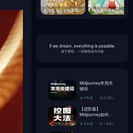
超现实主义金色人类血管系统透明透视图立体模型midjourney关键词咒语
3D立体卡通鲜花植物露营帐篷游戏场景插图海报midjourney关键词咒语
超现实主义金色人类血管系统透明透视图立体模型midjourney关键词咒语
3D立体卡通鲜花植物露营帐篷游戏场景插图海报midjourney关键词咒语
If we dream, everything is possible.
Midjourney常用关
敢于梦想，一切都将成为可能
键词
3年前
2.5W+
【进阶篇】
Midjourney如何控
Midjourney常用关
图，做到收放自
键词
2年前
1.8W+
如！
3年前
2.5W+
超简单Ai绘画
Midjourney 注册教
【进阶篇】
程、使用教程!
Midjourney如何控
3年前
7406
图，做到收放自
2年前
1.8W+
如！
Midjourney换脸教
程，内含指令链接