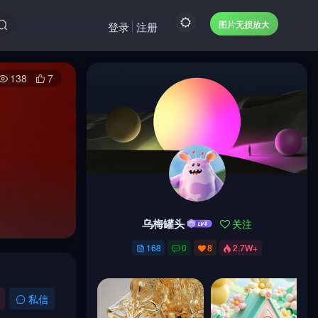
图片无损放大
登录
注册
138
7
乌梅罐头
关注
乌梅罐头
关注
168
0
8
2.7W+
168
0
8
2.7W+
私信