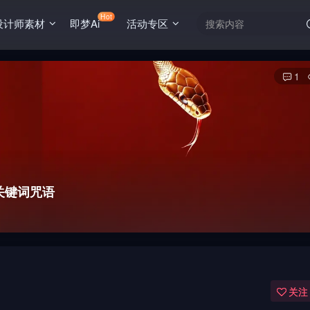
Hot
设计师素材
即梦Ai
活动专区
1
y关键词咒语
关注