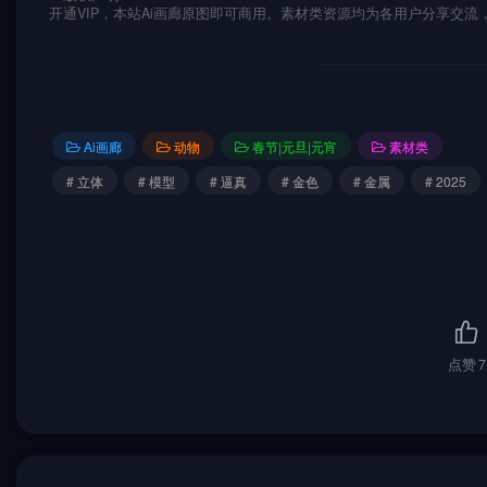
开通VIP，本站Ai画廊原图即可商用。素材类资源均为各用户分享交
Ai画廊
动物
春节|元旦|元宵
素材类
# 立体
# 模型
# 逼真
# 金色
# 金属
# 2025
点赞
7