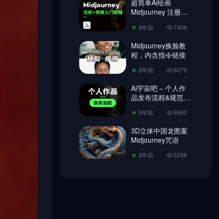
超简单Ai绘画
Midjourney 注册教
3年前
6070
程、使用教程!
3年前
7406
Ai宇宙吧 – 个人作
品发布流程&规范
Midjourney换脸教
【必读】
程，内含指令链接
3年前
5950
3年前
6070
3D立体中国龙图案
Midjourney咒语
Ai宇宙吧 – 个人作
品发布流程&规范
3年前
5298
【必读】
3年前
5950
3D立体中国龙图案
Midjourney咒语
3年前
5298