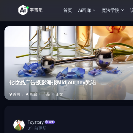
首页
Ai画廊
魔法学院
化妆品广告摄影海报Midjourney咒语
首页
Ai画廊
产品
正文
Toystory
3年前更新