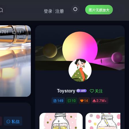
图片无损放大
登录
注册
701
11
Toystory
关注
Toystory
关注
149
10
14
2.7W+
149
10
14
2.7W+
私信