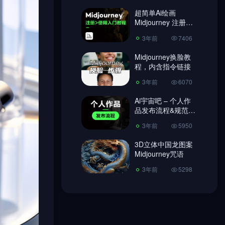
超简单Ai绘画
3年前
6070
Midjourney 注册教
程、使用教程!
Ai宇宙吧 – 个人作
3年前
7406
品发布流程&规范
【必读】
Midjourney换脸教
3年前
5950
程，内含指令链接
3D立体中国龙图案
3年前
6070
Midjourney咒语
Ai宇宙吧 – 个人作
3年前
5298
品发布流程&规范
【必读】
3年前
5950
3D立体中国龙图案
Midjourney咒语
3年前
5298