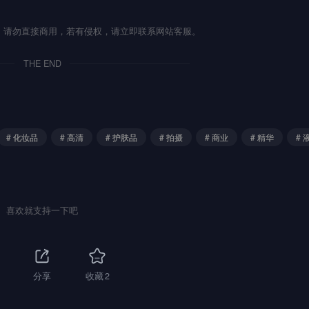
流，请勿直接商用，若有侵权，请立即联系网站客服。
THE END
# 化妆品
# 高清
# 护肤品
# 拍摄
# 商业
# 精华
# 
喜欢就支持一下吧
1
分享
收藏
2