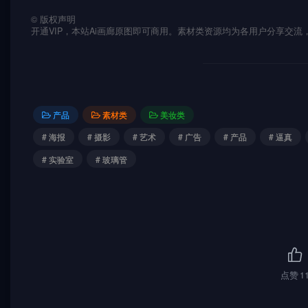
©
版权声明
开通VIP，本站Ai画廊原图即可商用。素材类资源均为各用户分享交
产品
素材类
美妆类
# 海报
# 摄影
# 艺术
# 广告
# 产品
# 逼真
# 实验室
# 玻璃管
点赞
1