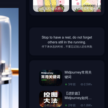
手绘草莓柠檬水果汁饮料玻璃瓶插图海报midjourney关键词咒语
手绘草莓柠檬水果汁饮料玻璃瓶插图海报midjourney关键词咒语
手绘草莓柠檬水果汁饮料玻璃瓶插图海报midjourney关键词咒语
手绘草莓柠檬水果汁饮料玻璃瓶插图海报midjourney关键词咒语
Stop to have a rest, do not forget
Midjourney常用关
others still in the running.
键词
停下来休息的时候，不要忘记别人还在奔跑
3年前
2.5W+
【进阶篇】
Midjourney如何控
图，做到收放自
Midjourney常用关
2年前
1.8W+
如！
键词
超简单Ai绘画
3年前
2.5W+
Midjourney 注册教
程、使用教程!
【进阶篇】
3年前
7406
Midjourney如何控
图，做到收放自
Midjourney换脸教
2年前
1.8W+
如！
程，内含指令链接