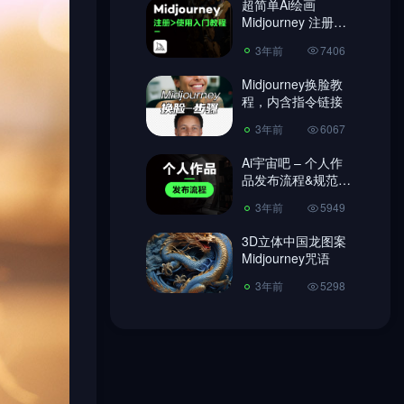
超简单Ai绘画
Midjourney 注册教
3年前
6067
程、使用教程!
3年前
7406
Ai宇宙吧 – 个人作
品发布流程&规范
Midjourney换脸教
【必读】
程，内含指令链接
3年前
5949
3年前
6067
3D立体中国龙图案
Midjourney咒语
Ai宇宙吧 – 个人作
品发布流程&规范
3年前
5298
【必读】
3年前
5949
3D立体中国龙图案
Midjourney咒语
3年前
5298