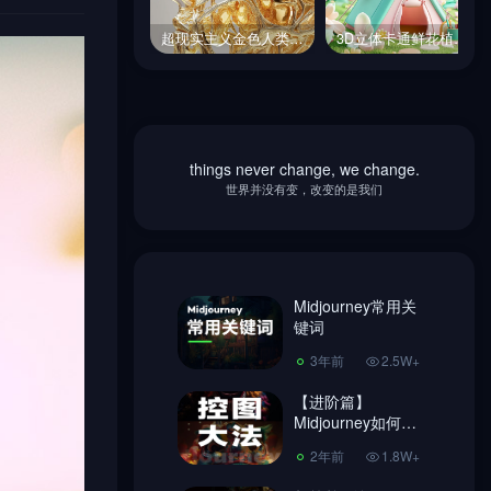
超现实主义金色人类血管系统透明透视图立体模型midjourney关键词咒语
3D立体卡通鲜花植物露营帐篷游戏场景插图海报midjourney关键词咒语
超现实主义金色人类血管系统透明透视图立体模型midjourney关键词咒语
3D立体卡通鲜花植物露营帐篷游戏场景插图海报midjourney关键词咒语
things never change, we change.
Midjourney常用关
世界并没有变，改变的是我们
键词
3年前
2.5W+
【进阶篇】
Midjourney如何控
Midjourney常用关
图，做到收放自
键词
2年前
1.8W+
如！
3年前
2.5W+
超简单Ai绘画
Midjourney 注册教
【进阶篇】
程、使用教程!
Midjourney如何控
3年前
7406
图，做到收放自
2年前
1.8W+
如！
Midjourney换脸教
程，内含指令链接