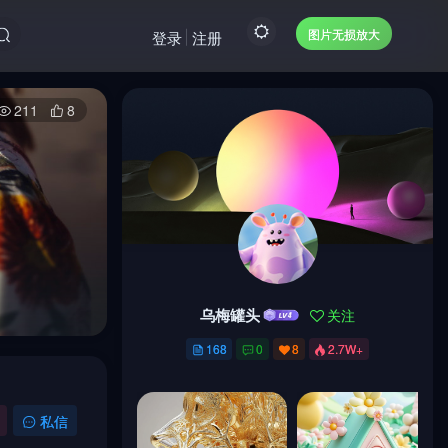
图片无损放大
登录
注册
211
8
乌梅罐头
关注
乌梅罐头
关注
168
0
8
2.7W+
168
0
8
2.7W+
私信