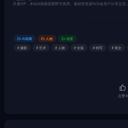
开通VIP，本站Ai画廊原图即可商用。素材类资源均为各用户分享交
Ai画廊
人物
场景
# 摄影
# 艺术
# 人物
# 女孩
# 特写
# 美女
点赞
8